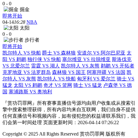
0
-
0
掘金
即将开始
04-14
16:28
NBA
太阳
0
-
0
步行者
即将开始
凯尔特人 VS 快船
爵士 VS 森林狼
安道尔 VS 阿尔巴尼亚
太
阳 VS 鹈鹕
独行侠 VS 快船
塞尔维亚 VS 拉脱维亚
斯洛伐克
VS 北爱尔兰
雷霆 VS 湖人
凯尔特人 VS 灰熊
鹈鹕 VS 开拓者
克罗地亚 VS 法罗群岛
森林狼 VS 国王
阿塞拜疆 VS 法国
凯
尔特人 VS 灰熊
凯尔特人 VS 快船
匈牙利 VS 爱尔兰
骑士 VS
猛龙
太阳 VS 鹈鹕
奇才 VS 篮网
骑士 VS 猛龙
卢森堡 VS 德
国
塞浦路斯 VS 奥地利
『赏功罚罪网』所有赛事直播信号源均由用户收集或从搜索引
擎中搜索整理获得，所有内容均来自互联网，我们自身不提供
任何直播信号和视频内容，如有侵犯您的权益请联系我们，我
们会第一时间处理 页面更新时间：2026-04-14 07:26:22
Copyright © 2025 All Rights Reserved 赏功罚罪网 版权所有