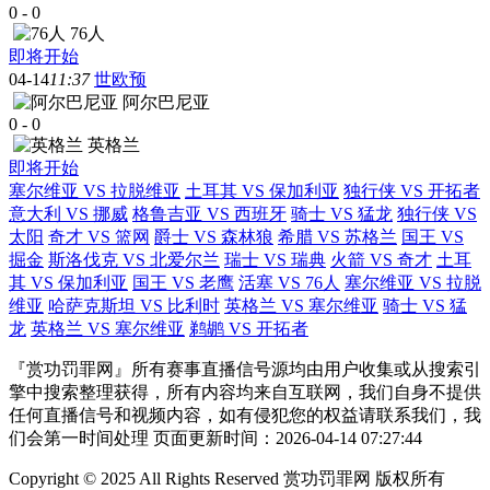
0
-
0
76人
即将开始
04-14
11:37
世欧预
阿尔巴尼亚
0
-
0
英格兰
即将开始
塞尔维亚 VS 拉脱维亚
土耳其 VS 保加利亚
独行侠 VS 开拓者
意大利 VS 挪威
格鲁吉亚 VS 西班牙
骑士 VS 猛龙
独行侠 VS
太阳
奇才 VS 篮网
爵士 VS 森林狼
希腊 VS 苏格兰
国王 VS
掘金
斯洛伐克 VS 北爱尔兰
瑞士 VS 瑞典
火箭 VS 奇才
土耳
其 VS 保加利亚
国王 VS 老鹰
活塞 VS 76人
塞尔维亚 VS 拉脱
维亚
哈萨克斯坦 VS 比利时
英格兰 VS 塞尔维亚
骑士 VS 猛
龙
英格兰 VS 塞尔维亚
鹈鹕 VS 开拓者
『赏功罚罪网』所有赛事直播信号源均由用户收集或从搜索引
擎中搜索整理获得，所有内容均来自互联网，我们自身不提供
任何直播信号和视频内容，如有侵犯您的权益请联系我们，我
们会第一时间处理 页面更新时间：2026-04-14 07:27:44
Copyright © 2025 All Rights Reserved 赏功罚罪网 版权所有